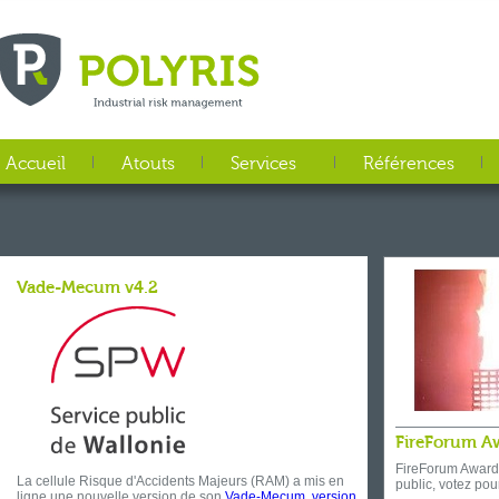
Aller au contenu principal
Accueil
Atouts
Services
Références
Vade-Mecum v4.2
FireForum A
FireForum Awards
La cellule Risque d'Accidents Majeurs (RAM) a mis en
public, votez po
ligne une nouvelle version de son
Vade-Mecum, version