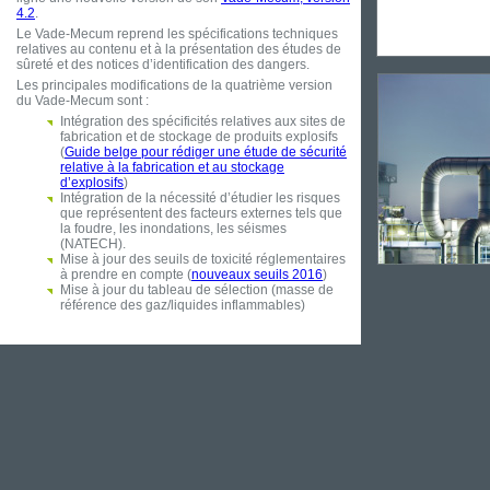
4.2
.
Le Vade-Mecum reprend les spécifications techniques
relatives au contenu et à la présentation des études de
sûreté et des notices d’identification des dangers.
Les principales modifications de la quatrième version
du Vade-Mecum sont :
Intégration des spécificités relatives aux sites de
fabrication et de stockage de produits explosifs
(
Guide belge pour rédiger une étude de sécurité
relative à la fabrication et au stockage
d’explosifs
)
Intégration de la nécessité d’étudier les risques
que représentent des facteurs externes tels que
la foudre, les inondations, les séismes
(NATECH).
Mise à jour des seuils de toxicité réglementaires
à prendre en compte (
nouveaux seuils 2016
)
Mise à jour du tableau de sélection (masse de
référence des gaz/liquides inflammables)