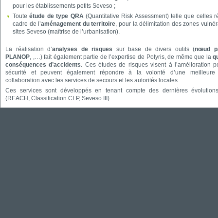
pour les établissements petits Seveso ;
Toute
étude de type QRA
(Quantitative Risk Assessment) telle que celles r
cadre de l’
aménagement du territoire
, pour la délimitation des zones vulné
sites Seveso (maîtrise de l’urbanisation).
La réalisation d’
analyses de risques
sur base de divers outils (
nœud pa
PLANOP
, ,…) fait également partie de l’expertise de Polyris, de même que la
q
conséquences d’accidents
. Ces études de risques visent à l’amélioration 
sécurité et peuvent également répondre à la volonté d’une meilleure 
collaboration avec les services de secours et les autorités locales.
Ces services sont développés en tenant compte des dernières évolutions
(REACH, Classification CLP, Seveso III).