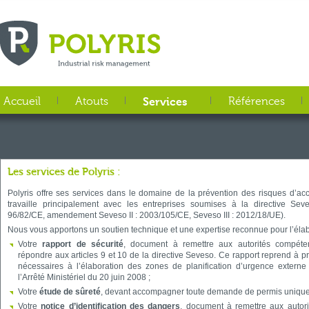
Aller au contenu principal
Accueil
Atouts
Services
Références
Les services de Polyris :
Polyris offre ses services dans le domaine de la prévention des risques d’ac
travaille principalement avec les entreprises soumises à la directive Sev
96/82/CE, amendement Seveso II : 2003/105/CE, Seveso III : 2012/18/UE).
Nous vous apportons un soutien technique et une expertise reconnue pour l’élab
Votre
rapport de sécurité
, document à remettre aux autorités compét
répondre aux articles 9 et 10 de la directive Seveso. Ce rapport reprend à pr
nécessaires à l’élaboration des zones de planification d’urgence extern
l’Arrêté Ministériel du 20 juin 2008 ;
Votre
étude de sûreté
, devant accompagner toute demande de permis unique
Votre
notice d’identification des dangers
, document à remettre aux autor