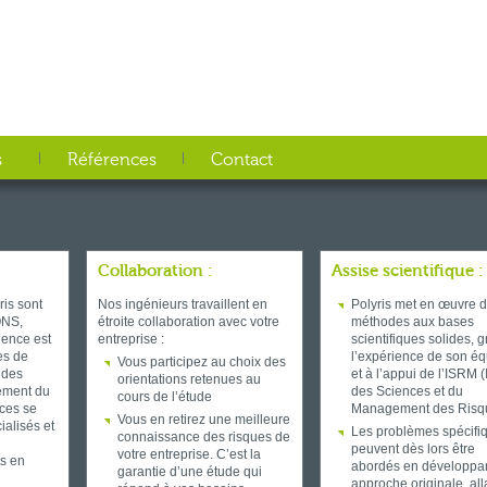
s
Références
Contact
Collaboration :
Assise scientifique :
ris sont
Nos ingénieurs travaillent en
Polyris met en œuvre 
ONS,
étroite collaboration avec votre
méthodes aux bases
ience est
entreprise :
scientifiques solides, 
es de
l’expérience de son é
Vous participez au choix des
 des
et à l’appui de l’ISRM (I
orientations retenues au
ement du
des Sciences et du
cours de l’étude
ces se
Management des Risqu
Vous en retirez une meilleure
ialisés et
Les problèmes spécifi
connaissance des risques de
peuvent dès lors être
votre entreprise. C’est la
ts en
abordés en développa
garantie d’une étude qui
approche originale, all