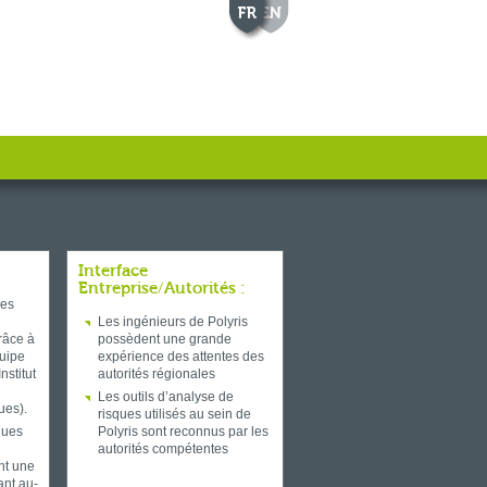
Interface
Entreprise/Autorités :
des
Les ingénieurs de Polyris
grâce à
possèdent une grande
quipe
expérience des attentes des
nstitut
autorités régionales
Les outils d’analyse de
es).
risques utilisés au sein de
ques
Polyris sont reconnus par les
autorités compétentes
nt une
ant au-